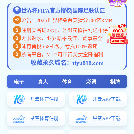
400-700-3322
转人工