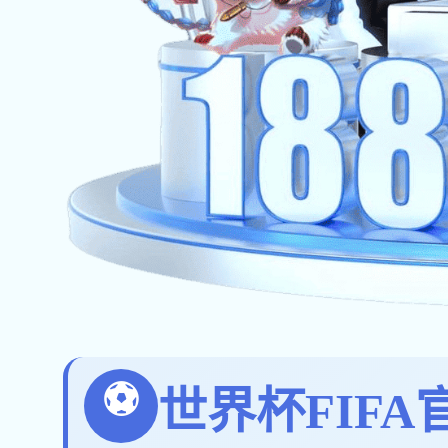
申请试用
电话咨询