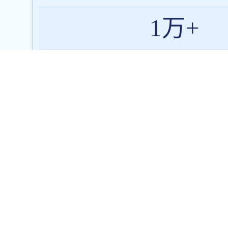
三亿体育app网页版入口:城市专营伙伴
基于天博综合app下载,天博综合app下载(股份)有